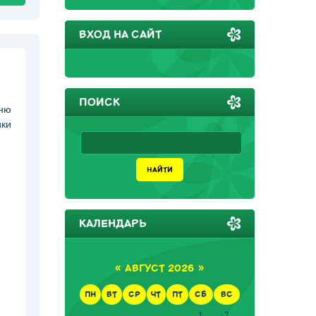
ВХОД НА САЙТ
ПОИСК
дню
ики
КАЛЕНДАРЬ
«
АВГУСТ 2026
»
ПН
ВТ
СР
ЧТ
ПТ
СБ
ВС
1
2